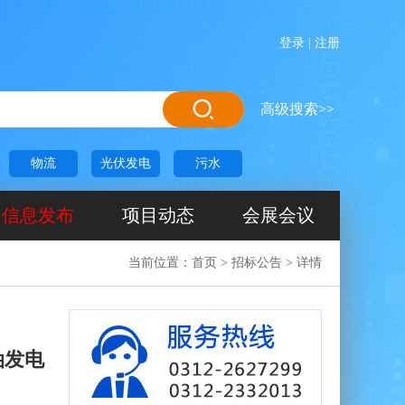
登录
|
注册
高级搜索>>
物流
光伏发电
污水
信息发布
项目动态
会展会议
当前位置：
首页
>
招标公告
>
详情
油发电