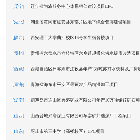
[辽宁]
辽宁省为农服务中心体系桓仁建设项目EPC
[湖北]
湖北省黄冈市红安县东部片区地下综合管廊建设项目
[陕西]
西安理工大学曲江校区16号学生宿舍楼项目
[贵州]
贵州省六盘水市六枝特区六乡镇规模化供水提质改造项目
[西藏]
西藏自治区日喀则市江孜县年产1万吨苏打水饮料及厂房
[青海]
青海省海东市平安区果蔬农产品精深加工项目
[辽宁]
葫芦岛市连山区兴盛矿业有限公司年产10万吨铅锌矿石
[山西]
山西晋城兴唐煤业有限公司车寨矿井选煤厂工程项目
[山东]
枣庄市第三中学（高楼校区）EPC项目