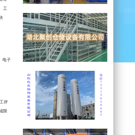
、工
决
、电子
工评
域限