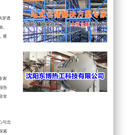
供穿透
验。
，逐
专家
报告
异常
心与北
探索