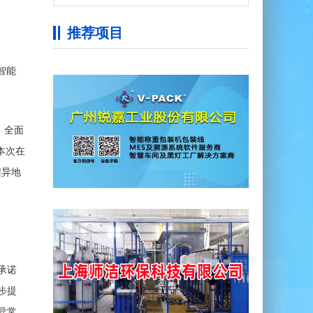
推荐项目
智能
，全面
本次在
程异地
承诺
步提
异常