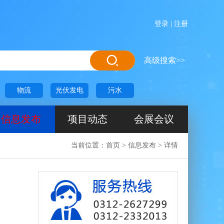
登录
|
注册
高级搜索>>
物流
光伏发电
污水
信息发布
项目动态
会展会议
当前位置：
首页
>
信息发布
>
详情