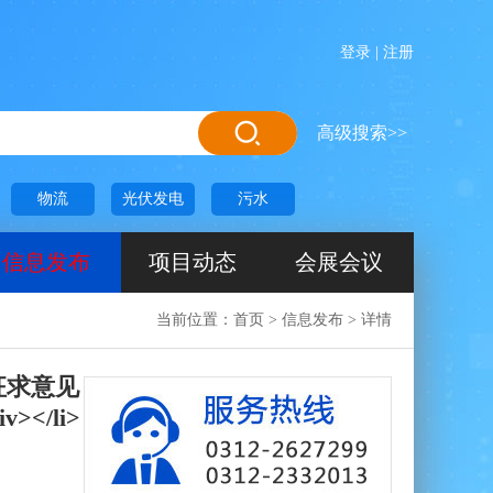
欢迎进入恒联网！恒联网是一家
登录
|
注册
高级搜索>>
物流
光伏发电
污水
信息发布
项目动态
会展会议
当前位置：
首页
>
信息发布
>
详情
）征求意见
iv></li>