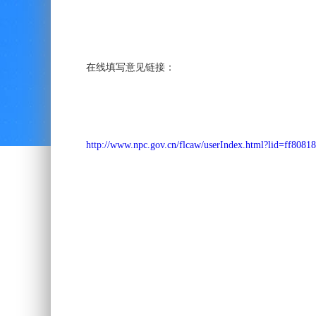
在线填写意见链接：
http://www.npc.gov.cn/flcaw/userIndex.html?lid=ff808