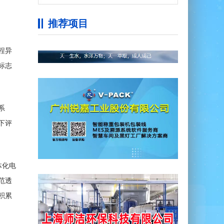
推荐项目
程异
标志
系
下评
体化电
范透
积累