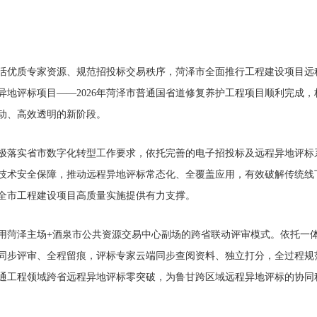
活优质专家资源、规范招投标交易秩序，菏泽市全面推行工程建设项目远
异地评标项目——2026年菏泽市普通国省道修复养护工程项目顺利完成，
动、高效透明的新阶段。
极落实省市数字化转型工作要求，依托完善的电子招投标及远程异地评标
技术安全保障，推动远程异地评标常态化、全覆盖应用，有效破解传统线
全市工程建设项目高质量实施提供有力支撑。
采用菏泽主场+酒泉市公共资源交易中心副场的跨省联动评审模式。依托一
同步评审、全程留痕，评标专家云端同步查阅资料、独立打分，全过程规
通工程领域跨省远程异地评标零突破，为鲁甘跨区域远程异地评标的协同