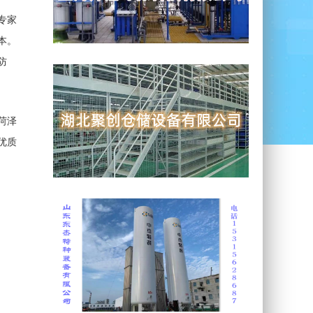
专家
本。
防
菏泽
优质