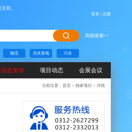
。
登录
|
注册
高级搜索>>
物流
光伏发电
污水
信息发布
项目动态
会展会议
当前位置：
首页
>
独家项目
>
详情