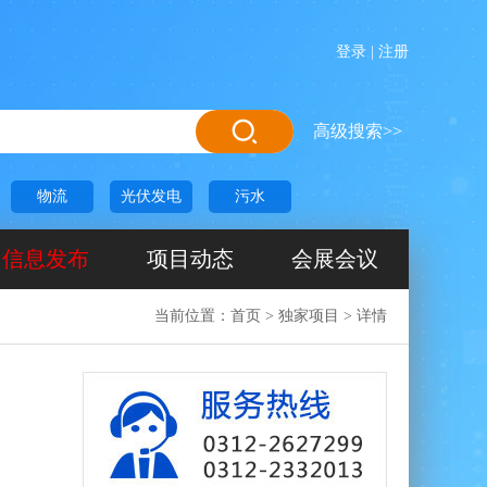
登录
|
注册
高级搜索>>
物流
光伏发电
污水
信息发布
项目动态
会展会议
当前位置：
首页
>
独家项目
>
详情