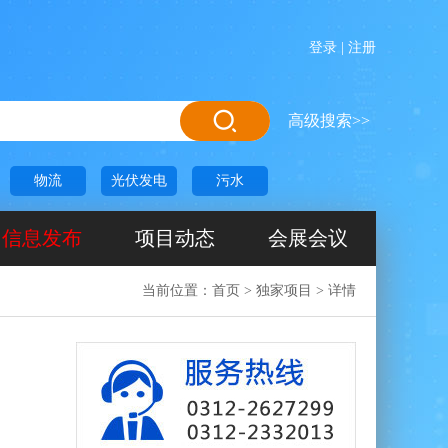
登录
|
注册
高级搜索>>
物流
光伏发电
污水
信息发布
项目动态
会展会议
当前位置：
首页
>
独家项目
>
详情