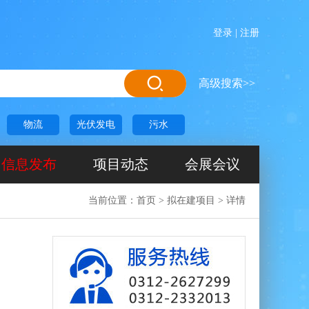
登录
|
注册
高级搜索>>
物流
光伏发电
污水
信息发布
项目动态
会展会议
当前位置：
首页
>
拟在建项目
>
详情