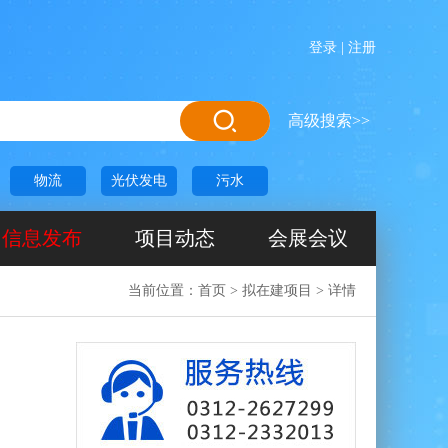
登录
|
注册
高级搜索>>
物流
光伏发电
污水
信息发布
项目动态
会展会议
当前位置：
首页
>
拟在建项目
>
详情