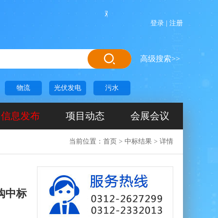
欢迎进入恒联网！恒联网是一家前期项
登录
|
注册
高级搜索>>
物流
光伏发电
污水
信息发布
项目动态
会展会议
当前位置：
首页
>
中标结果
>
详情
购中标